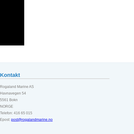
Kontakt
Rogaland Marine AS
Havnavegen 54
5561 Bokn
NORGE
Telefon: 416 65 015
Epost:
post@rogalandmarine.no