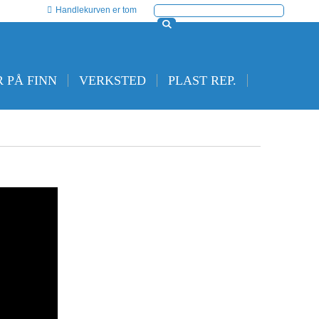
Handlekurven er tom
 PÅ FINN
VERKSTED
PLAST REP.