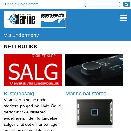
Handlekurven er tom
Vis undermeny
NETTBUTIKK
Bilstereosalg
Marine båt stereo
Vi ønsker å satse enda
sterkere på god lyd i båt. Og vil
derfor avvikle bilstereo
avdelingen. I den forbindelse
selger vi ut det vi har på lager
av bilstereo, høyttalere og