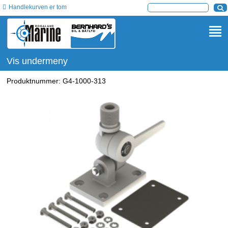
Handlekurven er tom
Vis undermeny
Produktnummer:
G4-1000-313